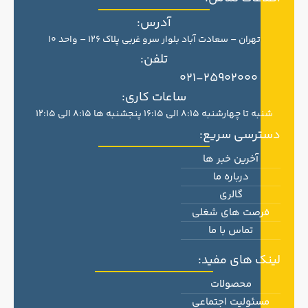
آدرس:
تهران – سعادت آباد بلوار سرو غربی پلاک 126 – واحد 10
تلفن:
021-25902000
ساعات کاری:
شنبه تا چهارشنبه 8:15 الی 16:15 پنجشنبه ها 8:15 الی 12:15
دسترسی سریع:
آخرین خبر ها
درباره ما
گالری
فرصت های شغلی
تماس با ما
لینک های مفید:
محصولات
مسئولیت اجتماعی