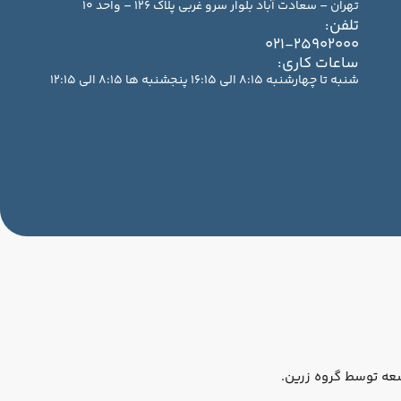
تهران – سعادت آباد بلوار سرو غربی پلاک 126 – واحد 10
تلفن:
021-25902000
ساعات کاری:
شنبه تا چهارشنبه 8:15 الی 16:15 پنجشنبه ها 8:15 الی 12:15
عه توسط گروه زرین.