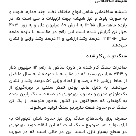
شیشه ساختمانی
شیشه ساختمانی شامل انواع مختلف تخت، چند جداره، فلوت و
به صورت بلوک و نیز شیشه جهت تزیینات داخلی است که در
یازده ماهه سال ۱۳۹۵ به ارزش ۸۷ میلیون دلار و به زون ۴۰۳
هزار تن گزارش شده است این رقم در مقایسه با یازده ماهه
سال ۱۳۹۴ ۲۲ درصد رشد ارزشی و ۲۱ درصد رشد وزنی را نشان
می‌دهد.
سنگ تزیینی کار شده
صادرات سنگ کار شده در دوره مذکور به رقم ۱۱۲ میلیون دلار
و ۳۴۳ هزار تن رسید که در مقایسه با دوره مشابه سال ما قبل
از لحاظ ارزشی ۴۶ درصد و از لحاظ وزنی ۵۰ درصد رشد را نشان
می‌دهد. به دلیل غالب بودن تفکر سنتی بر بهره‌گیری از
تکنولوژی مدرن و به روز، بهره‌وری در صنعت سنگ پایین بوده
به گونه‌ای که هم‌اکنون در کشور به‌طور متوسط از یک تن
سنگ خام حدود هفت مترمربع سنگ تولید می‌شود.
مصرف برق واحدهای سنگ بری نیز حدود شش کیلووات به
ازای تولید هر مترمربع سنگ است که این ارقام موید بهره‌وری
در سطح بسیار نازل است. این در حالی است که در صورت