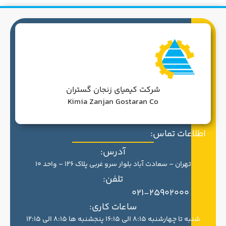
شرکت کیمیای زنجان گستران
Kimia Zanjan Gostaran Co
اطلاعات تماس:
آدرس:
تهران – سعادت آباد بلوار سرو غربی پلاک 126 – واحد 10
تلفن:
021-25902000
ساعات کاری:
شنبه تا چهارشنبه 8:15 الی 16:15 پنجشنبه ها 8:15 الی 12:15