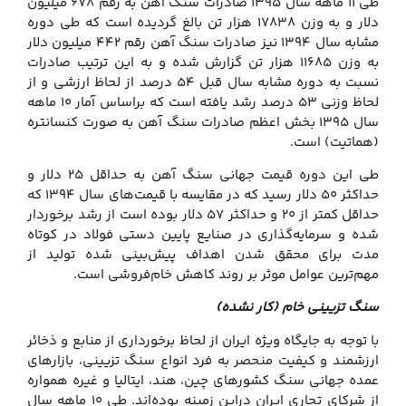
طی ۱۱ ماهه سال ۱۳۹۵ صادرات سنگ آهن به رقم ۶۷۸ میلیون
دلار و به وزن ۱۷۸۳۸ هزار تن بالغ گردیده است که طی دوره
مشابه سال ۱۳۹۴ نیز صادرات سنگ آهن رقم ۴۴۲ میلیون دلار
به وزن ۱۱۶۸۵ هزار تن گزارش شده و به این ترتیب صادرات
نسبت به دوره مشابه سال قبل ۵۴ درصد از لحاظ ارزشی و از
لحاظ وزنی ۵۳ درصد رشد یافته است که براساس آمار ۱۰ ماهه
سال ۱۳۹۵ بخش اعظم صادرات سنگ آهن به صورت کنسانتره
(هماتیت) است.
طی این دوره قیمت جهانی سنگ آهن به حداقل ۲۵ دلار و
حداکثر ۵۰ دلار رسید که در مقایسه با قیمت‌های سال ۱۳۹۴ که
حداقل کمتر از ۲۰ و حداکثر ۵۷ دلار بوده است از رشد برخوردار
شده و سرمایه‌گذاری در صنایع پایین دستی فولاد در کوتاه
مدت برای محقق شدن اهداف پیش‌بینی شده تولید از
مهم‌ترین عوامل موثر بر روند کاهش خام‌فروشی است.
سنگ تزیینی خام (کار نشده)
با توجه به جایگاه ویژه ایران از لحاظ برخورداری از منابع و ذخائر
ارزشمند و کیفیت منحصر به فرد انواع سنگ تزیینی، بازارهای
عمده جهانی سنگ کشورهای چین، هند، ایتالیا و غیره همواره
از شرکای تجاری ایران دراین زمینه بوده‌اند. طی ۱۰ ماهه سال