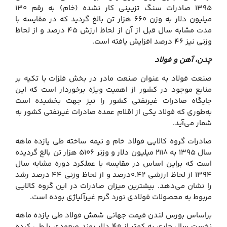
۱۳۹۵ صادرات سنگ تزیینی کار نشده (خام) به رقم ۱۳۰
میلیون دلار به وزن ۶۶۰ هزار تن بالغ گردید که در مقایسه با
مدت مشابه سال قبل از آن از لحاظ ارزش ۴۵ درصد و از لحاظ
وزنی نیز ۴۶ درصد افزایش یافته است.
چدن، آهن و فولاد
صنعت فولاد به عنوان صنعت مادر در بخش فلزات با تکیه بر
منابع موجود در کشور از اهمیت ویژه‌ برخوردار است که این
جایگاه صادرات غیرنفتی کشور را نیز جهت بخشیده است
به‌طوری که فولاد یکی از اقلام عمده صادرات غیرنفتی کشور به
شمار می‌آید.
صادرات گروه کالایی فولاد خام و نیمه ساخته طی یازده ماهه
سال ۱۳۹۵ به ۲۱۱۸ میلیون دلار و وزنر ۵۱۰۶ هزار تن بالغ گردیده
است که براین اساس در مقایسه با عملکرد دوره مشابه سال
۱۳۹۴ از لحاظ ارزشی ۰.۴۲درصد و از لحاظ وزنی ۴۴ درصد رشد
را نشان می‌دهد. بیشترین میزان صادرات در این گروه کالایی
مربوط به محصولات فولادی نورد گرم غیرآلیاژی بوده است.
براساس بورس لندن قیمت جهانی شمش فولاد طی یازده ماهه
نخست سال جاری به کمتر از ۴۰ دلار روند صعودی را طی کرده