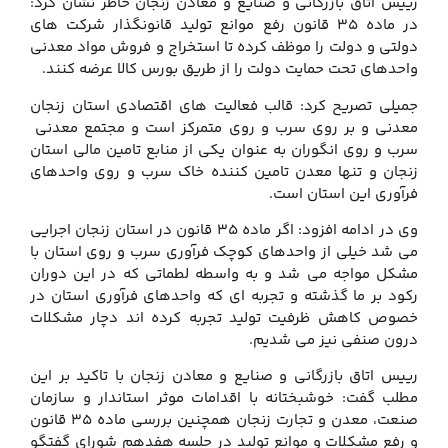
رییس اتاق بازرگانی و صنایع و معادن زنجان خاطر نشان کرد:
در ماده 35 قانون رفع موانع تولید قانونگذار شرکت های
دولتی و دولت را موظف کرده تا استخراج و فروش مواد معدنی
واحدهای تحت حمایت دولت را از طریق بورس کالا عرضه کنند.
جمیلی تصریح کرد: قالب فعالیت های اقتصادی استان زنجان
معدنی و بر روی سرب و روی متمرکز است و مجتمع معدنی
سرب و روی انگوران به عنوان یکی از منابع تامین مالی استان
زنجان و تنها معدن تامین کننده خاک سرب و روی واحدهای
فرآوری این استان است.
وی در ادامه افزود: اگر ماده 35 قانون در استان زنجان اجرایی
می شد خیلی از واحدهای کوچک فرآوری سرب و روی استان با
مشکل مواجه می شد و به واسطه لطماتی که در این دوران
رکود بر ما گذشته و تجربه ای که واحدهای فرآوری استان در
خصوص کاهش ظرفیت تولید تجربه کرده اند دچار مشکلات
درون صنفی نیز می شدیم.
رییس اتاق بازرگانی و صنایع و معادن زنجان با تاکید بر این
مطلب گفت: خوشبختانه با اقدامات موثر استاندار و سازمان
صنعت، معدن و تجارت زنجان همچنین بررسی ماده 35 قانون
و رفع مشکلات و موانع تولید در جلسه هفدهم شورای گفتگو