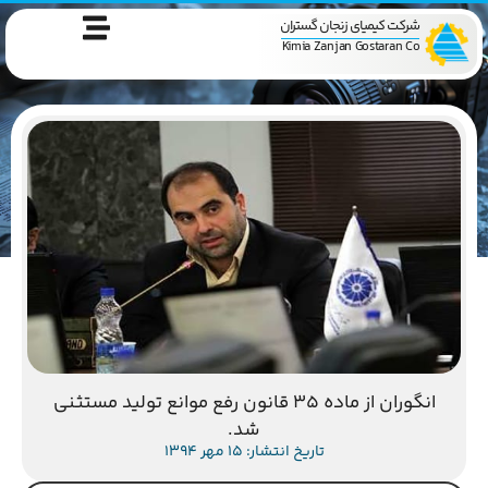
شرکت کیمیای زنجان گستران
Kimia Zanjan Gostaran Co
انگوران از ماده 35 قانون رفع موانع تولید مستثنی
شد.
تاریخ انتشار: 15 مهر 1394