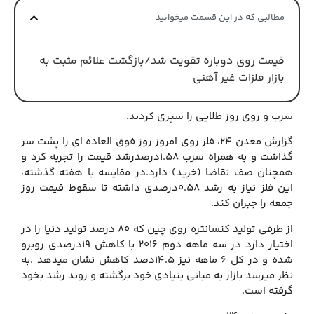
مطالبی که در این قسمت میخوانید
قیمت روی دوباره تقویت شد/بازگشت علائم مثبت به
بازار فلزات غیر آهنی
سرب و روی روز طلایی را سپری کردند.
گزارش معدن 24، فلز روی امروز روز فوق العاده ای را پشت سر
گذاشت و به همراه سرب 1.58درصدرشد قیمت را تجربه کرد و
همچنان صف تقاضا (خرید) دارد.در مقایسه با هفته گذشته،
این فلز نیاز به رشد 0.58درصدی داشته تا سقوط قیمت روز
جمعه را جبران کند.
از طرفی تولید کنسانتره روی چین که 80 درصد تولید دنیا را در
اختیار دارد در سه ماهه دوم 2016 با کاهش 19درصدی روبرو
شده و در کل 6 ماهه نیز 14.5دصد کاهش نشان میدهد .به
نظر میرسد بازار به مبانی بنیادی خود برگشته و روند رشد بخود
گرفته است.