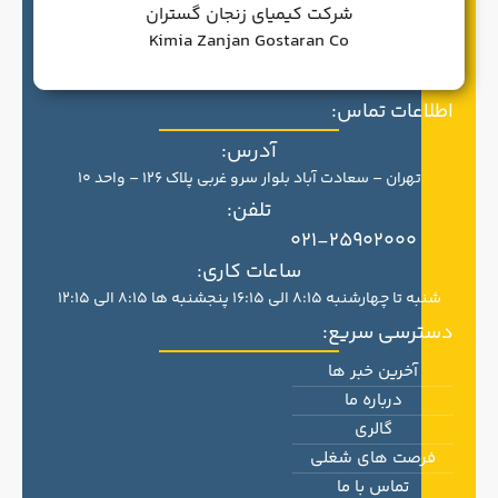
شرکت کیمیای زنجان گستران
Kimia Zanjan Gostaran Co
اطلاعات تماس:
آدرس:
تهران – سعادت آباد بلوار سرو غربی پلاک 126 – واحد 10
تلفن:
021-25902000
ساعات کاری:
شنبه تا چهارشنبه 8:15 الی 16:15 پنجشنبه ها 8:15 الی 12:15
دسترسی سریع:
آخرین خبر ها
درباره ما
گالری
فرصت های شغلی
تماس با ما