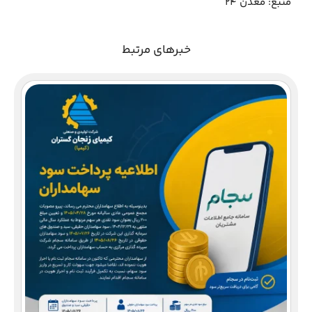
منبع: معدن 24
خبرهای مرتبط
دع