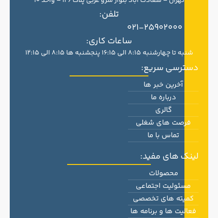
تهران – سعادت آباد بلوار سرو غربی پلاک 126 – واحد 10
تلفن:
021-25902000
ساعات کاری:
شنبه تا چهارشنبه 8:15 الی 16:15 پنجشنبه ها 8:15 الی 12:15
دسترسی سریع:
آخرین خبر ها
درباره ما
گالری
فرصت های شغلی
تماس با ما
لینک های مفید:
محصولات
مسئولیت اجتماعی
کمیته های تخصصی
فعالیت ها و برنامه ها