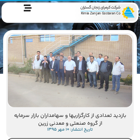
شرکت کیمیای زنجان گستران
Kimia Zanjan Gostaran Co
بازديد تعدادي از كارگزاريها و سهامداران بازار سرمايه
از گروه صنعتي و معدني زرين
تاریخ انتشار: 10 مهر 1395