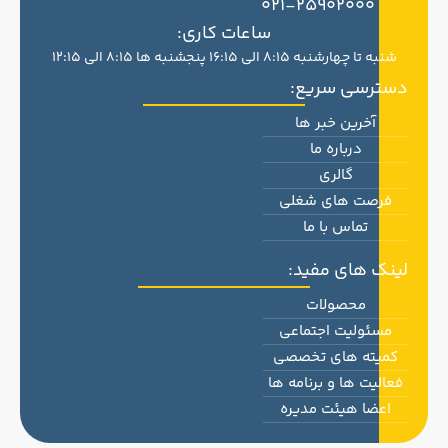
021-25902000
ساعات کاری:
شنبه تا چهارشنبه 8:15 الی 16:15 پنجشنبه ها 8:15 الی 12:15
دسترسی سریع:
آخرین خبر ها
درباره ما
گالری
فرصت های شغلی
تماس با ما
لینک های مفید:
محصولات
مسئولیت اجتماعی
کمیته های تخصصی
فعالیت ها و برنامه ها
اعضا هیئت مدیره